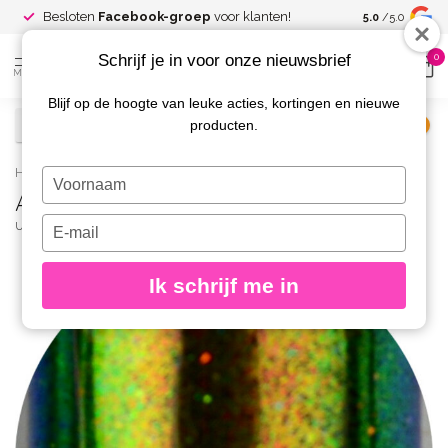
Spaar voor
gr
Besloten
Facebook-groep
voor klanten!
5.0
/5.0
kortingen
Schrijf je in voor onze nieuwsbrief
0
MENU
Blijf op de hoogte van leuke acties, kortingen en nieuwe
producten.
€
Excl. btw
Home
/
Aurora Pigment 06
Typ
Aurora Pigment 06
je
naam
Typ
URBAN NAILS
(0)
in
je
e-
Ik schrijf me in
mailadres
in