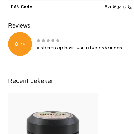
EAN Code
871863407835
Reviews
0
/
5
0
sterren op basis van
0
beoordelingen
Recent bekeken