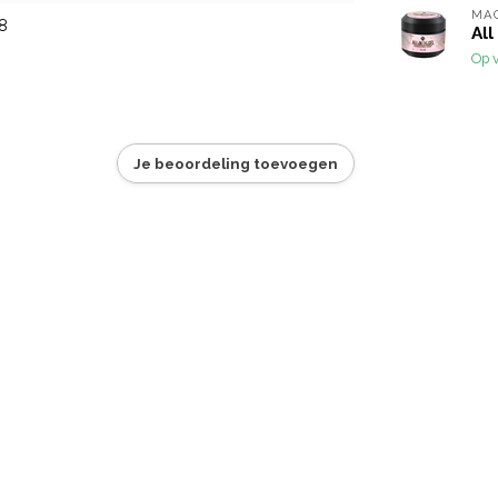
MA
8
All
Op 
Je beoordeling toevoegen