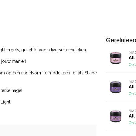
Gerelateer
ittergels, geschikt voor diverse technieken.
MA
All
 jouw manier!
Op 
s, om op een nagelvorm te modelleren of als Shape
MA
All
terke nagel.
Op 
nLight
MA
All
Op 