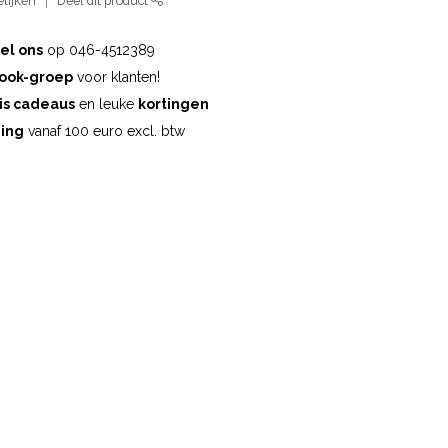
lijken
Deel dit product
el ons
op 046-4512389
ook-groep
voor klanten!
is cadeaus
en leuke
kortingen
ding
vanaf 100 euro excl. btw