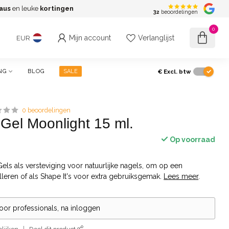
aus
en leuke
kortingen
G
32
beoordelingen
0
Mijn account
Verlanglijst
EUR
€
Excl. btw
NG
BLOG
SALE
0 beoordelingen
 Gel Moonlight 15 ml.
Op voorraad
Gels als versteviging voor natuurlijke nagels, om op een
eren of als Shape It's voor extra gebruiksgemak.
Lees meer
.
voor professionals, na inloggen