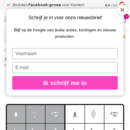
Spaar voor
gr
Besloten
Facebook-groep
voor klanten!
5.0
/5.0
kortingen
Schrijf je in voor onze nieuwsbrief
0
MENU
Blijf op de hoogte van leuke acties, kortingen en nieuwe
producten.
€
Excl. btw
Home
/
AirNails Masking Gifts of Autumn
Typ
AirNails Masking Gifts of Autumn
je
naam
Typ
MAGNETIC
(0)
in
je
e-
Ik schrijf me in
mailadres
in