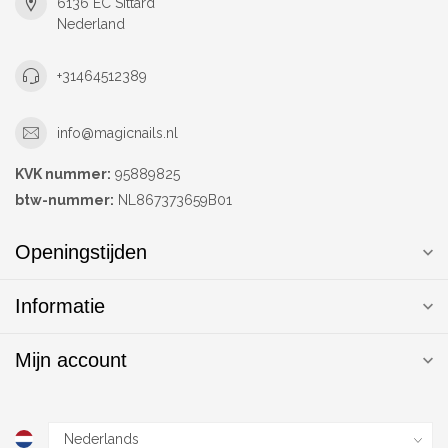
6136 EC Sittard
Nederland
+31464512389
info@magicnails.nl
KVK nummer:
95889825
btw-nummer:
NL867373659B01
Openingstijden
Informatie
Mijn account