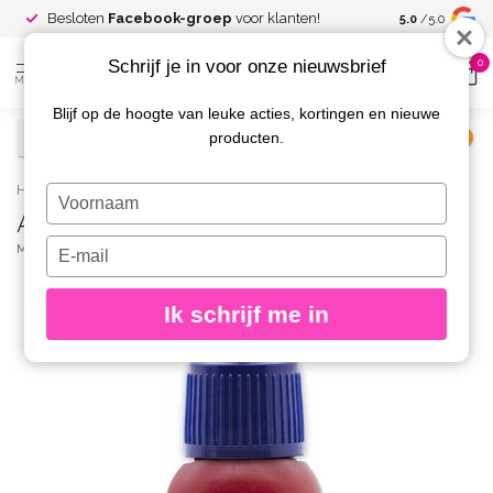
Spaar voor
gr
Besloten
Facebook-groep
voor klanten!
5.0
/5.0
kortingen
Schrijf je in voor onze nieuwsbrief
0
MENU
Blijf op de hoogte van leuke acties, kortingen en nieuwe
producten.
€
Excl. btw
Home
/
AirNails Paint 3 Red 10 ml.
Typ
AirNails Paint 3 Red 10 ml.
je
naam
Typ
MAGNETIC
(0)
in
je
e-
Ik schrijf me in
mailadres
in