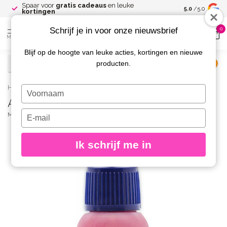
Spaar voor
gratis cadeaus
en leuke
Gratis verze
5.0
/5.0
kortingen
Schrijf je in voor onze nieuwsbrief
0
MENU
Blijf op de hoogte van leuke acties, kortingen en nieuwe
producten.
€
Excl. btw
Home
/
AirNails Paint 14 Pink Coral 10 ml.
Typ
AirNails Paint 14 Pink Coral 10 ml.
je
naam
Typ
MAGNETIC
(0)
in
je
e-
Ik schrijf me in
mailadres
in