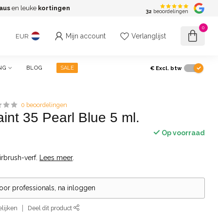
aus
en leuke
kortingen
G
32
beoordelingen
0
Mijn account
Verlanglijst
EUR
€
Excl. btw
NG
BLOG
SALE
0 beoordelingen
aint 35 Pearl Blue 5 ml.
Op voorraad
rbrush-verf.
Lees meer
.
voor professionals, na inloggen
lijken
Deel dit product