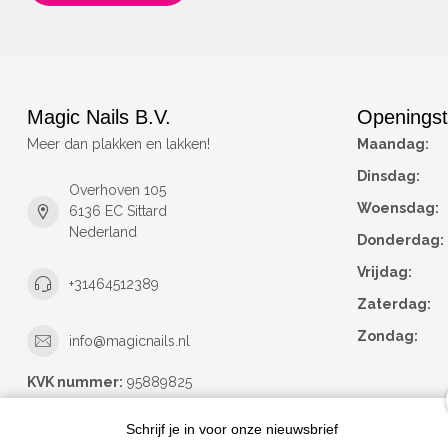
Magic Nails B.V.
Openingst
Meer dan plakken en lakken!
Maandag:
Dinsdag:
Overhoven 105
Woensdag:
6136 EC Sittard
Nederland
Donderdag:
Vrijdag:
+31464512389
Zaterdag:
Zondag:
info@magicnails.nl
KVK nummer:
95889825
btw-nummer:
NL867373659B01
Schrijf je in voor onze nieuwsbrief