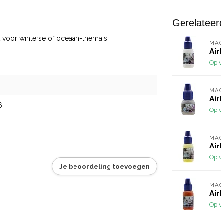
Gerelateer
t voor winterse of oceaan-thema's.
MA
Air
Op 
MA
Air
6
Op 
MA
Air
Op 
Je beoordeling toevoegen
MA
Air
Op 