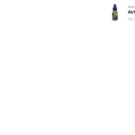
MA
Air
Op 