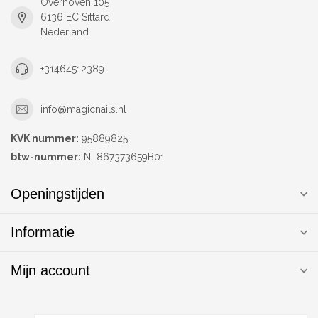
Overhoven 105
6136 EC Sittard
Nederland
+31464512389
info@magicnails.nl
KVK nummer:
95889825
btw-nummer:
NL867373659B01
Openingstijden
Informatie
Mijn account