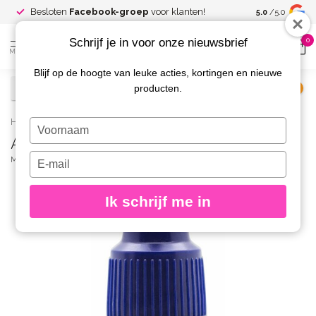
Spaar voor
gr
Besloten
Facebook-groep
voor klanten!
5.0
/5.0
kortingen
Schrijf je in voor onze nieuwsbrief
0
MENU
Blijf op de hoogte van leuke acties, kortingen en nieuwe
producten.
€
Excl. btw
Home
/
AirNails Paint 27 Neon Blue 5 ml.
Typ
AirNails Paint 27 Neon Blue 5 ml.
je
naam
Typ
MAGNETIC
(0)
in
je
e-
Ik schrijf me in
mailadres
in