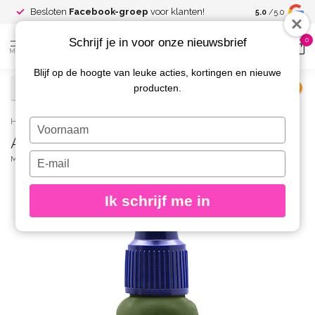
Spaar voor
gr
Besloten
Facebook-groep
voor klanten!
5.0
/5.0
kortingen
Schrijf je in voor onze nieuwsbrief
0
MENU
Blijf op de hoogte van leuke acties, kortingen en nieuwe
producten.
€
Excl. btw
Home
/
AirNails Paint 52 Jungle 10 ml.
Typ
AirNails Paint 52 Jungle 10 ml.
je
naam
Typ
MAGNETIC
(0)
in
je
e-
Ik schrijf me in
mailadres
in