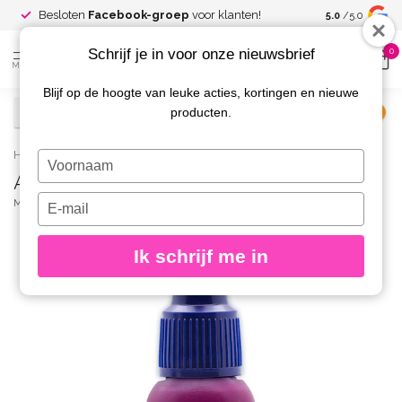
Spaar voor
gr
Besloten
Facebook-groep
voor klanten!
5.0
/5.0
kortingen
Schrijf je in voor onze nieuwsbrief
0
MENU
Blijf op de hoogte van leuke acties, kortingen en nieuwe
producten.
€
Excl. btw
Home
/
AirNails Paint 50 Forest Berry
Typ
AirNails Paint 50 Forest Berry
je
naam
Typ
MAGNETIC
(0)
in
je
e-
Ik schrijf me in
mailadres
in