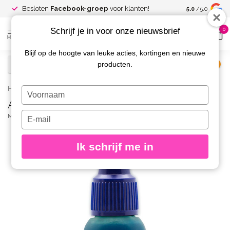
Spaar voor
gr
Besloten
Facebook-groep
voor klanten!
5.0
/5.0
kortingen
Schrijf je in voor onze nieuwsbrief
0
MENU
Blijf op de hoogte van leuke acties, kortingen en nieuwe
producten.
€
Excl. btw
Home
/
AirNails Paint 49 Storm 10 ml.
Typ
AirNails Paint 49 Storm 10 ml.
je
naam
Typ
MAGNETIC
(0)
in
je
e-
Ik schrijf me in
mailadres
in