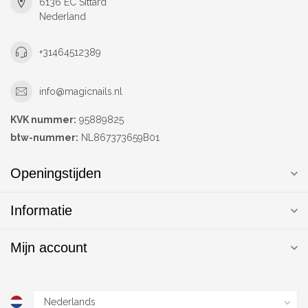
6136 EC Sittard
Nederland
+31464512389
info@magicnails.nl
KVK nummer:
95889825
btw-nummer:
NL867373659B01
Openingstijden
Informatie
Mijn account