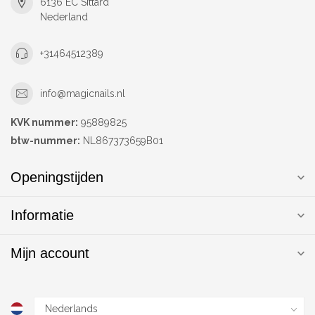
6136 EC Sittard
Nederland
+31464512389
info@magicnails.nl
KVK nummer:
95889825
btw-nummer:
NL867373659B01
Openingstijden
Informatie
Mijn account