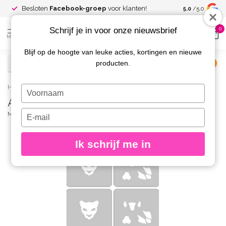
Spaar voor
gr
Besloten
Facebook-groep
voor klanten!
5.0
/5.0
kortingen
Schrijf je in voor onze nieuwsbrief
0
MENU
Blijf op de hoogte van leuke acties, kortingen en nieuwe
producten.
€
Excl. btw
Home
/
Airnails Masking Geometric Puma
Typ
Airnails Masking Geometric Puma
je
naam
Typ
MAGNETIC
(0)
in
je
e-
Ik schrijf me in
mailadres
in