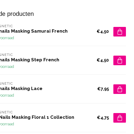
de producten
GNETIC
rnails Masking Samurai French
€4,50
voorraad
GNETIC
nails Masking Step French
€4,50
voorraad
GNETIC
nails Masking Lace
€7,95
voorraad
GNETIC
Nails Masking Floral 1 Collection
€4,75
voorraad