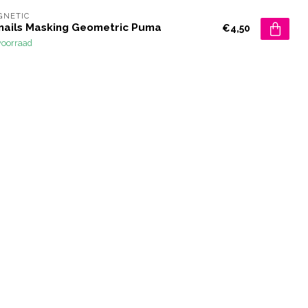
GNETIC
rnails Masking Geometric Puma
€4,50
voorraad