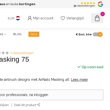
aus
en leuke
kortingen
G
32
beoordelingen
0
Mijn account
Verlanglijst
EUR
€
Excl. btw
NG
BLOG
SALE
0 beoordelingen
Masking 75
Op voorraad
de airbrush designs met AirNails Masking 46.
Lees meer
.
voor professionals, na inloggen
lijken
Deel dit product