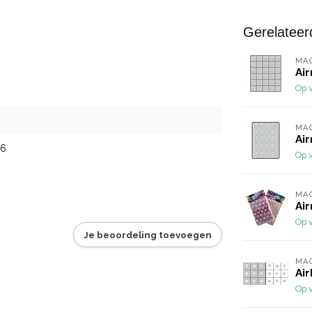
Gerelateer
MA
Ai
Op 
MA
Air
46
Op 
MA
Air
Op 
Je beoordeling toevoegen
MA
Air
Op 