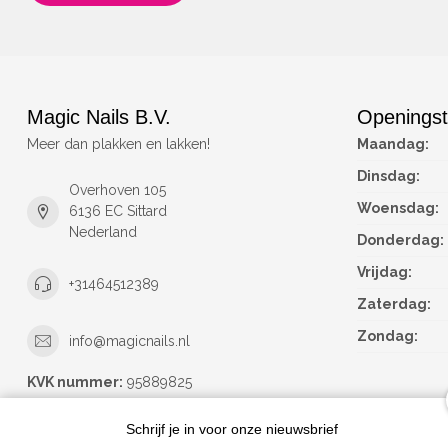
Magic Nails B.V.
Openingst
Meer dan plakken en lakken!
Maandag:
Dinsdag:
Overhoven 105
Woensdag:
6136 EC Sittard
Nederland
Donderdag:
Vrijdag:
+31464512389
Zaterdag:
Zondag:
info@magicnails.nl
KVK nummer:
95889825
btw-nummer:
NL867373659B01
Schrijf je in voor onze nieuwsbrief