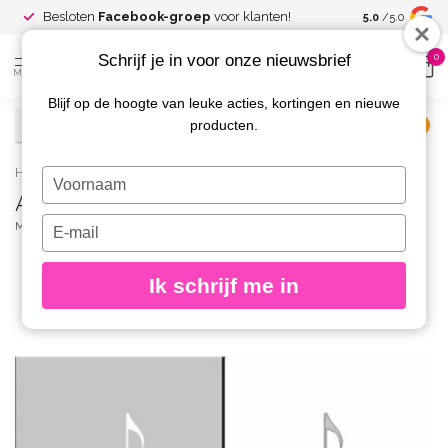
Spaar voor
gr
Besloten
Facebook-groep
voor klanten!
5.0
/5.0
kortingen
Schrijf je in voor onze nieuwsbrief
0
MENU
Blijf op de hoogte van leuke acties, kortingen en nieuwe
producten.
€
Excl. btw
Home
/
AirNails Masking 63
Typ
AirNails Masking 63
je
naam
Typ
MAGNETIC
(0)
in
je
e-
Ik schrijf me in
mailadres
in