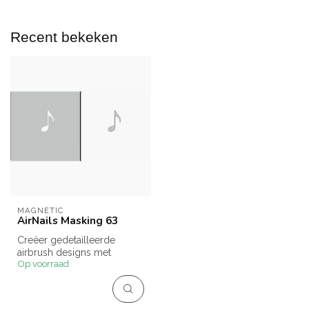
Recent bekeken
MAGNETIC
AirNails Masking 63
Creëer gedetailleerde
airbrush designs met
Op voorraad
AirNails Masking 46.