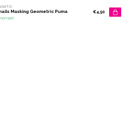
GNETIC
rnails Masking Geometric Puma
€4,50
voorraad