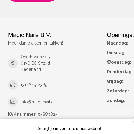
Magic Nails B.V.
Openingst
Meer dan plakken en lakken!
Maandag:
Dinsdag:
Overhoven 105
Woensdag:
6136 EC Sittard
Nederland
Donderdag:
Vrijdag:
+31464512389
Zaterdag:
Zondag:
info@magicnails.nl
KVK nummer:
95889825
btw-nummer:
NL867373659B01
Schrijf je in voor onze nieuwsbrief