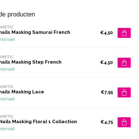
de producten
GNETIC
rnails Masking Samurai French
€4,50
voorraad
GNETIC
nails Masking Step French
€4,50
voorraad
GNETIC
nails Masking Lace
€7,95
voorraad
GNETIC
Nails Masking Floral 1 Collection
€4,75
voorraad