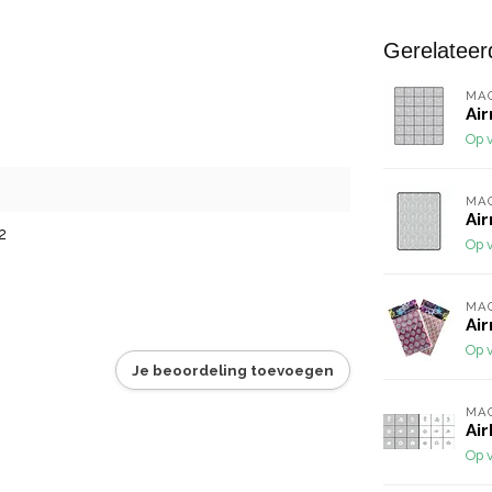
Gerelateer
MA
Ai
Op 
MA
Air
2
Op 
MA
Air
Op 
Je beoordeling toevoegen
MA
Air
Op 