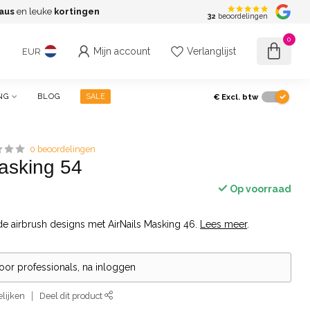
aus
en leuke
kortingen
G
32
beoordelingen
0
Mijn account
Verlanglijst
EUR
€
Excl. btw
NG
BLOG
SALE
0 beoordelingen
Masking 54
Op voorraad
de airbrush designs met AirNails Masking 46.
Lees meer
.
voor professionals, na inloggen
lijken
Deel dit product