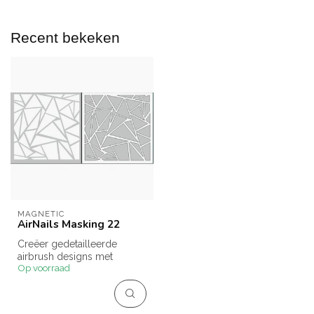
Recent bekeken
MAGNETIC
AirNails Masking 22
Creëer gedetailleerde
airbrush designs met
Op voorraad
AirNails Masking 22.