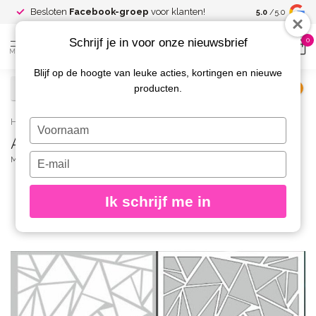
Spaar voor
gr
Besloten
Facebook-groep
voor klanten!
5.0
/5.0
kortingen
Schrijf je in voor onze nieuwsbrief
0
MENU
Blijf op de hoogte van leuke acties, kortingen en nieuwe
producten.
€
Excl. btw
Home
/
AirNails Masking 22
Typ
AirNails Masking 22
je
naam
Typ
MAGNETIC
(0)
in
je
e-
Ik schrijf me in
mailadres
in