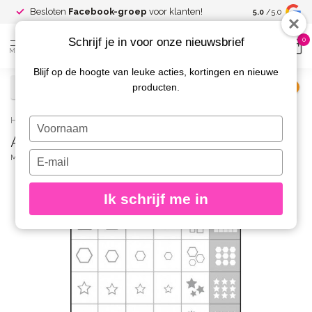
Spaar voor
gr
Besloten
Facebook-groep
voor klanten!
5.0
/5.0
kortingen
Schrijf je in voor onze nieuwsbrief
0
MENU
Blijf op de hoogte van leuke acties, kortingen en nieuwe
producten.
€
Excl. btw
Home
/
AirNails Masking Collection 63 designs
Typ
AirNails Masking Collection 63 designs
je
naam
Typ
MAGNETIC
(0)
in
je
e-
Ik schrijf me in
mailadres
in