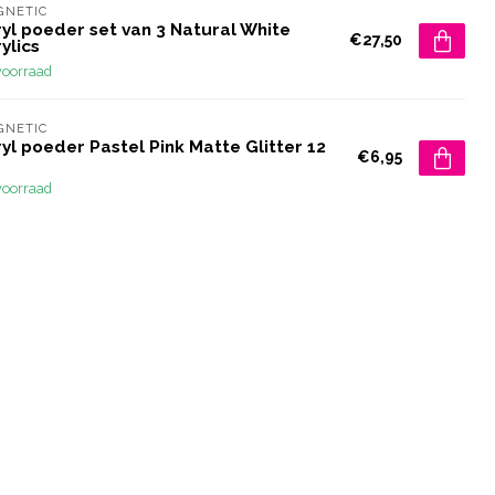
GNETIC
yl poeder set van 3 Natural White
€27,50
ylics
voorraad
GNETIC
yl poeder Pastel Pink Matte Glitter 12
€6,95
voorraad