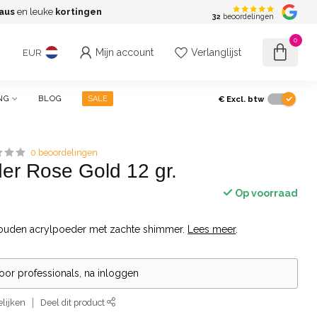
aus
en leuke
kortingen
G
32
beoordelingen
0
Mijn account
Verlanglijst
EUR
€
Excl. btw
NG
BLOG
SALE
0 beoordelingen
der Rose Gold 12 gr.
Op voorraad
ouden acrylpoeder met zachte shimmer.
Lees meer
.
voor professionals, na inloggen
lijken
Deel dit product