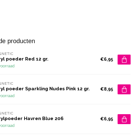
de producten
GNETIC
yl poeder Red 12 gr.
€6,95
voorraad
GNETIC
yl poeder Sparkling Nudes Pink 12 gr.
€8,95
voorraad
GNETIC
rylpoeder Havren Blue 206
€6,95
voorraad