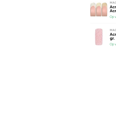
MA
Acr
Acr
Op 
MA
Acr
gr.
Op 