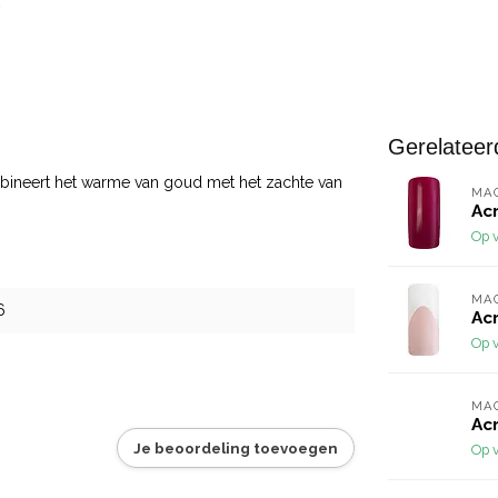
Gerelateer
bineert het warme van goud met het zachte van
MA
Acr
Op 
MA
6
Acr
Op 
MA
Ac
Je beoordeling toevoegen
Op 