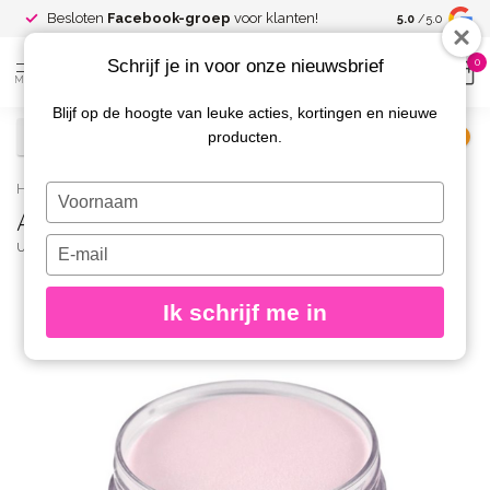
Spaar voor
gr
Besloten
Facebook-groep
voor klanten!
5.0
/5.0
kortingen
Schrijf je in voor onze nieuwsbrief
0
MENU
Blijf op de hoogte van leuke acties, kortingen en nieuwe
producten.
€
Excl. btw
Home
/
Acryl Poeder Pinky Pink
Typ
Acryl Poeder Pinky Pink
je
naam
Typ
URBAN NAILS
(0)
in
je
e-
Ik schrijf me in
mailadres
in