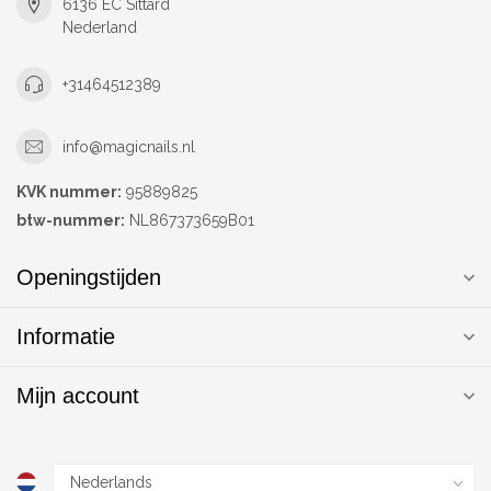
6136 EC Sittard
Nederland
+31464512389
info@magicnails.nl
KVK nummer:
95889825
btw-nummer:
NL867373659B01
Openingstijden
Informatie
Mijn account