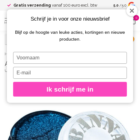
Gratis verzending
vanaf 100 euro excl. btw
5.0
/5.0
Schrijf je in voor onze nieuwsbrief
0
MENU
Blijf op de hoogte van leuke acties, kortingen en nieuwe
producten.
€
Excl. btw
Home
/
Acid Blue Chrome Powder
Typ
Acid Blue Chrome Powder
je
naam
Typ
URBAN NAILS
(0)
in
je
e-
Ik schrijf me in
mailadres
in