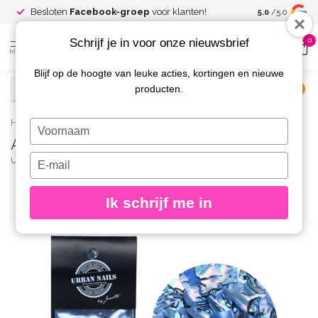
Spaar voor
gr
Besloten
Facebook-groep
voor klanten!
5.0
/5.0
kortingen
Schrijf je in voor onze nieuwsbrief
0
MENU
Blijf op de hoogte van leuke acties, kortingen en nieuwe
producten.
€
Excl. btw
Home
/
Abalone Sea Shell 06
Typ
Abalone Sea Shell 06
je
naam
Typ
URBAN NAILS
(0)
in
je
e-
Ik schrijf me in
mailadres
in