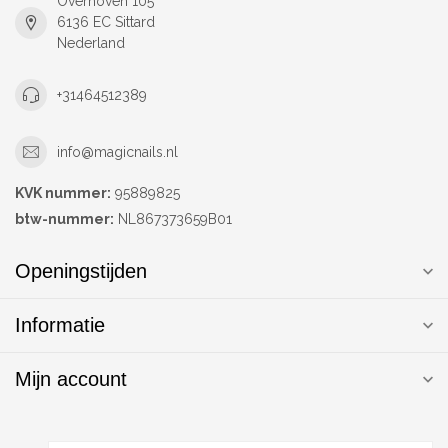
Overhoven 105
6136 EC Sittard
Nederland
+31464512389
info@magicnails.nl
KVK nummer:
95889825
btw-nummer:
NL867373659B01
Openingstijden
Informatie
Mijn account