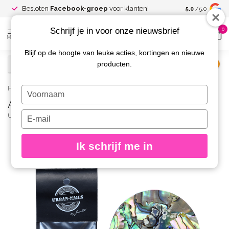
Spaar voor
gr
Besloten
Facebook-groep
voor klanten!
5.0
/5.0
kortingen
Schrijf je in voor onze nieuwsbrief
0
MENU
Blijf op de hoogte van leuke acties, kortingen en nieuwe
producten.
€
Excl. btw
Home
/
Abalone Sea Shell 02
Typ
Abalone Sea Shell 02
je
naam
Typ
URBAN NAILS
(0)
in
je
e-
Ik schrijf me in
mailadres
in