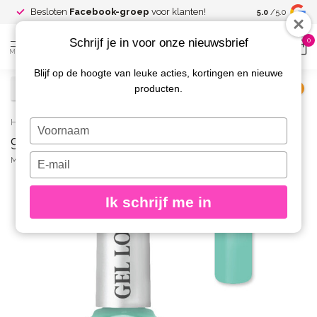
Spaar voor
gr
Besloten
Facebook-groep
voor klanten!
5.0
/5.0
kortingen
Schrijf je in voor onze nieuwsbrief
0
MENU
Blijf op de hoogte van leuke acties, kortingen en nieuwe
producten.
€
Excl. btw
Home
/
997 Gel Look Nagellak Esther
Typ
997 Gel Look Nagellak Esther
je
naam
Typ
MOYRA
(0)
in
je
e-
Ik schrijf me in
mailadres
in