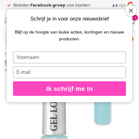
Spaar voor
gr
Besloten
Facebook-groep
voor klanten!
5.0
/5.0
kortingen
Schrijf je in voor onze nieuwsbrief
0
MENU
Blijf op de hoogte van leuke acties, kortingen en nieuwe
producten.
€
Excl. btw
Home
/
995 Gel Look Nagellak Sherine
Typ
995 Gel Look Nagellak Sherine
je
naam
Typ
MOYRA
(0)
in
je
e-
Ik schrijf me in
mailadres
in