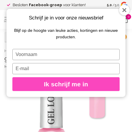
Spaar voor
gr
Besloten
Facebook-groep
voor klanten!
5.0
/5.0
kortingen
Schrijf je in voor onze nieuwsbrief
0
MENU
Blijf op de hoogte van leuke acties, kortingen en nieuwe
producten.
€
Excl. btw
Home
/
991 Gel Look Nagellak Florine
Typ
991 Gel Look Nagellak Florine
je
naam
Typ
MOYRA
(0)
in
je
e-
Ik schrijf me in
mailadres
in