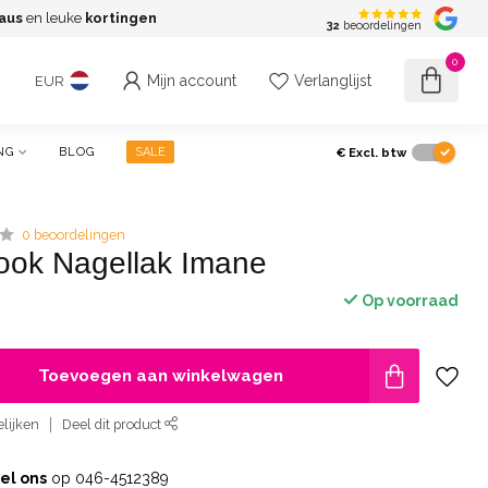
aus
en leuke
kortingen
G
32
beoordelingen
0
Mijn account
Verlanglijst
EUR
€
Excl. btw
NG
BLOG
SALE
0 beoordelingen
ook Nagellak Imane
Op voorraad
Toevoegen aan winkelwagen
lijken
Deel dit product
el ons
op 046-4512389