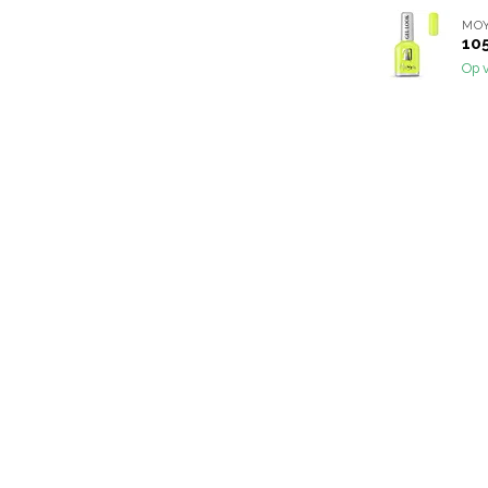
MO
10
Op 