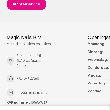
Klantenservice
Magic Nails B.V.
Openingst
Meer dan plakken en lakken!
Maandag:
Dinsdag:
Overhoven 105
Woensdag:
6136 EC Sittard
Nederland
Donderdag:
Vrijdag:
+31464512389
Zaterdag:
Zondag:
info@magicnails.nl
KVK nummer:
95889825
btw-nummer:
NL867373659B01