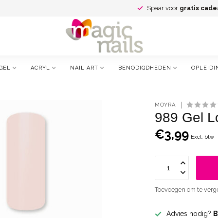
Spaar voor
gratis cade
GEL
ACRYL
NAIL ART
BENODIGDHEDEN
OPLEIDI
MOYRA
989 Gel L
€3,99
Excl. btw
Toevoegen om te verge
Advies nodig?
B