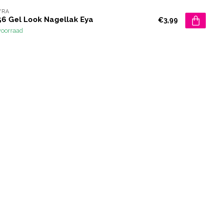
YRA
56 Gel Look Nagellak Eya
€3,99
voorraad