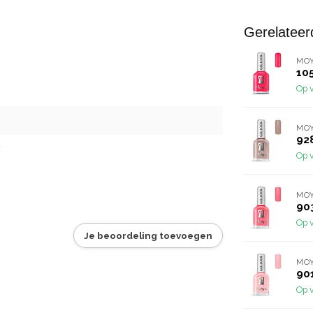
Gerelateer
MO
10
Op 
MO
92
Op 
MO
90
Op 
Je beoordeling toevoegen
MO
90
Op 