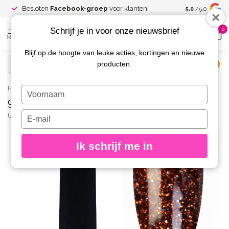
Spaar voor
gr
Besloten
Facebook-groep
voor klanten!
5.0
/5.0
kortingen
Schrijf je in voor onze nieuwsbrief
0
MENU
Blijf op de hoogte van leuke acties, kortingen en nieuwe
producten.
€
Excl. btw
Home
/
98 Gelpolish 8 gr.
Typ
98 Gelpolish 8 gr.
je
naam
Typ
URBAN NAILS
(0)
in
je
e-
Ik schrijf me in
mailadres
in