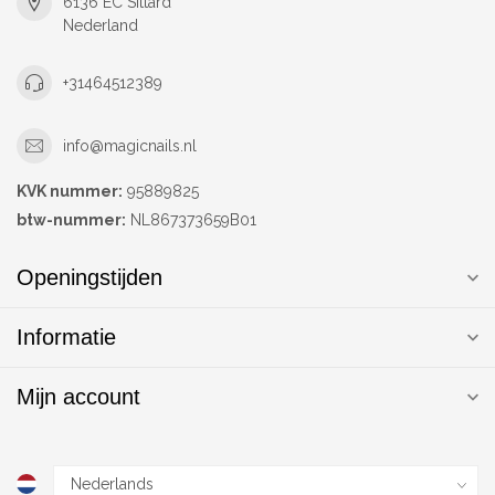
6136 EC Sittard
Nederland
+31464512389
info@magicnails.nl
KVK nummer:
95889825
btw-nummer:
NL867373659B01
Openingstijden
Informatie
Mijn account