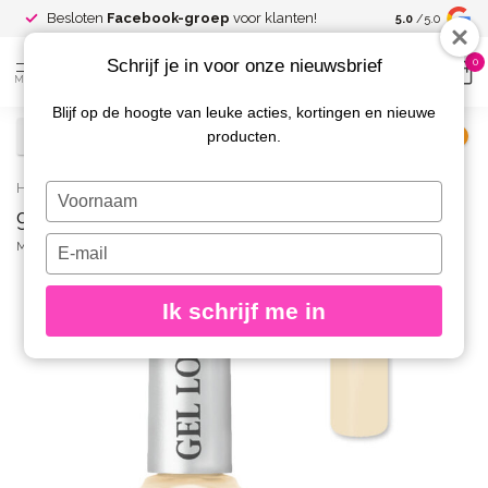
Spaar voor
gr
Besloten
Facebook-groep
voor klanten!
5.0
/5.0
kortingen
Schrijf je in voor onze nieuwsbrief
0
MENU
Blijf op de hoogte van leuke acties, kortingen en nieuwe
producten.
€
Excl. btw
Home
/
972 Gel Look Nagellak Sibylle
Typ
972 Gel Look Nagellak Sibylle
je
naam
Typ
MOYRA
(0)
in
je
e-
Ik schrijf me in
mailadres
in