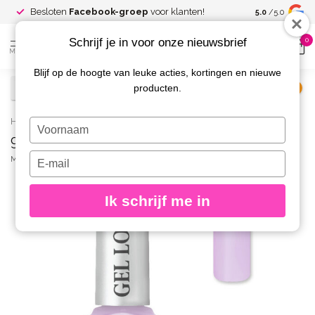
Spaar voor
gr
Besloten
Facebook-groep
voor klanten!
5.0
/5.0
kortingen
Schrijf je in voor onze nieuwsbrief
0
MENU
Blijf op de hoogte van leuke acties, kortingen en nieuwe
producten.
€
Excl. btw
Home
/
969 Gel Look Nagellak Lydie
Typ
969 Gel Look Nagellak Lydie
je
naam
Typ
MOYRA
(0)
in
je
e-
Ik schrijf me in
mailadres
in