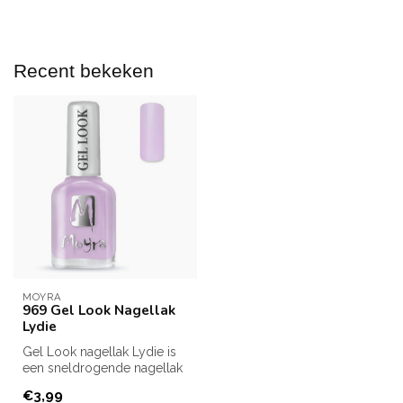
Recent bekeken
MOYRA
969 Gel Look Nagellak
Lydie
Gel Look nagellak Lydie is
een sneldrogende nagellak
van Moyra.
€3,99
Ben je op zoek...