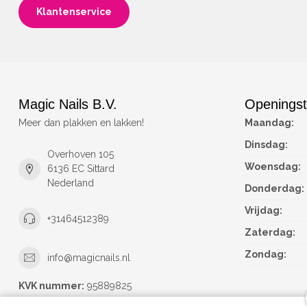
Klantenservice
Magic Nails B.V.
Openingst
Meer dan plakken en lakken!
Maandag:
Dinsdag:
Overhoven 105
Woensdag:
6136 EC Sittard
Nederland
Donderdag:
Vrijdag:
+31464512389
Zaterdag:
Zondag:
info@magicnails.nl
KVK nummer:
95889825
btw-nummer:
NL867373659B01