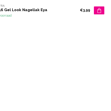
YRA
56 Gel Look Nagellak Eya
€3,99
voorraad