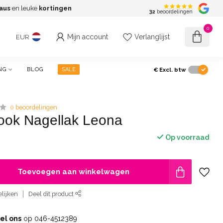
aus
en leuke
kortingen
G
32
beoordelingen
0
Mijn account
Verlanglijst
EUR
€
Excl. btw
NG
BLOG
SALE
0 beoordelingen
ook Nagellak Leona
Op voorraad
Toevoegen aan winkelwagen
lijken
Deel dit product
el ons
op 046-4512389