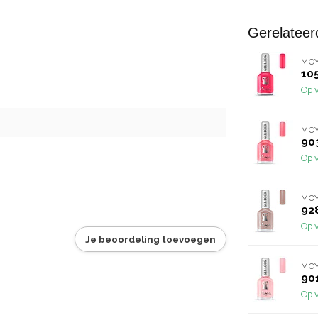
Gerelateer
MO
10
Op 
MO
90
Op 
MO
92
Op 
Je beoordeling toevoegen
MO
90
Op 