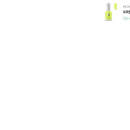
MO
10
Op 