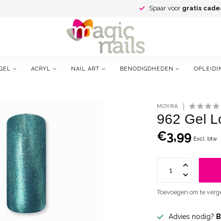
Spaar voor
gratis cade
GEL
ACRYL
NAIL ART
BENODIGDHEDEN
OPLEIDI
MOYRA
962 Gel L
€3,99
Excl. btw
Toevoegen om te verge
Advies nodig?
B