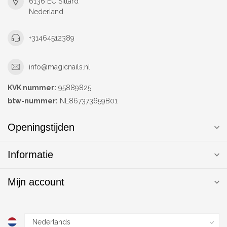
6136 EC Sittard
Nederland
+31464512389
info@magicnails.nl
KVK nummer:
95889825
btw-nummer:
NL867373659B01
Openingstijden
Informatie
Mijn account