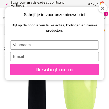
Spaar voor
gratis cadeaus
en leuke
Gratis verze
5.0
/5.0
kortingen
Schrijf je in voor onze nieuwsbrief
0
MENU
Blijf op de hoogte van leuke acties, kortingen en nieuwe
producten.
€
Excl. btw
Home
/
96 Gelpolish 8 gr.
Typ
96 Gelpolish 8 gr.
je
naam
Typ
URBAN NAILS
(0)
in
je
e-
Ik schrijf me in
mailadres
in