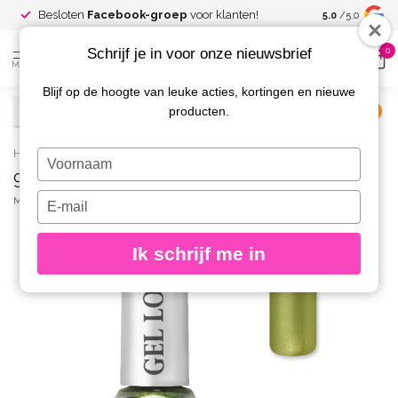
Spaar voor
gr
Besloten
Facebook-groep
voor klanten!
5.0
/5.0
kortingen
Schrijf je in voor onze nieuwsbrief
0
MENU
Blijf op de hoogte van leuke acties, kortingen en nieuwe
producten.
€
Excl. btw
Home
/
949 Gel Look Nagellak Mia
Typ
949 Gel Look Nagellak Mia
je
naam
Typ
MOYRA
(0)
in
je
e-
Ik schrijf me in
mailadres
in