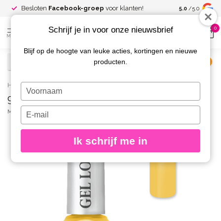
Spaar voor
gr
Besloten
Facebook-groep
voor klanten!
5.0
/5.0
kortingen
Schrijf je in voor onze nieuwsbrief
0
MENU
Blijf op de hoogte van leuke acties, kortingen en nieuwe
producten.
€
Excl. btw
Home
/
931 Gel Look Nagellak Felicite
Typ
931 Gel Look Nagellak Felicite
je
naam
Typ
MOYRA
(0)
in
je
e-
Ik schrijf me in
mailadres
in