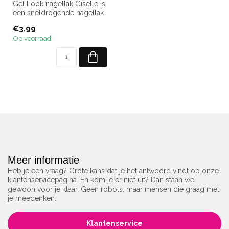
Gel Look nagellak Giselle is
een sneldrogende nagellak
van Moyra.
€3,99
Ben je op zoe...
Op voorraad
Meer informatie
Heb je een vraag? Grote kans dat je het antwoord vindt op onze
klantenservicepagina. En kom je er niet uit? Dan staan we
gewoon voor je klaar. Geen robots, maar mensen die graag met
je meedenken.
Klantenservice