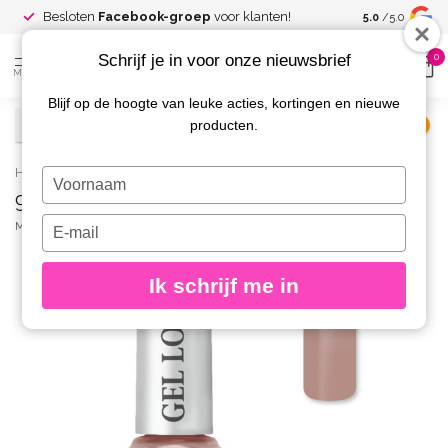
Spaar voor
gr
Besloten
Facebook-groep
voor klanten!
5.0
/5.0
kortingen
Schrijf je in voor onze nieuwsbrief
0
MENU
Blijf op de hoogte van leuke acties, kortingen en nieuwe
producten.
€
Excl. btw
Home
/
928 Gel Look Nagellak Giselle
Typ
928 Gel Look Nagellak Giselle
je
naam
Typ
MOYRA
(0)
in
je
e-
Ik schrijf me in
mailadres
in