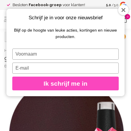
Spaar voor
gr
Besloten
Facebook-groep
voor klanten!
5.0
/5.0
kortingen
Schrijf je in voor onze nieuwsbrief
0
MENU
Blijf op de hoogte van leuke acties, kortingen en nieuwe
producten.
€
Excl. btw
Home
/
92 Gellak Americano 10 ml.
Typ
92 Gellak Americano 10 ml.
je
naam
Typ
DIVA
(0)
in
je
e-
Ik schrijf me in
mailadres
in