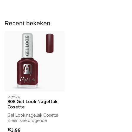
Recent bekeken
MOYRA
908 Gel Look Nagellak
Cosette
Gel Look nagellak Cosette
is een sneldrogende
nagellak van Moyra.
€3,99
Ben je op zo...