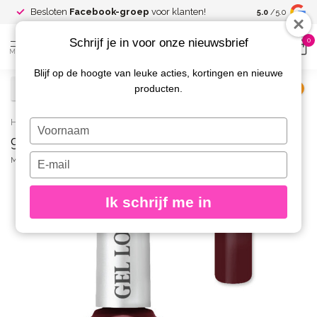
Spaar voor
gr
Besloten
Facebook-groep
voor klanten!
5.0
/5.0
kortingen
Schrijf je in voor onze nieuwsbrief
0
MENU
Blijf op de hoogte van leuke acties, kortingen en nieuwe
producten.
€
Excl. btw
Home
/
908 Gel Look Nagellak Cosette
Typ
908 Gel Look Nagellak Cosette
je
naam
Typ
MOYRA
(0)
in
je
e-
Ik schrijf me in
mailadres
in