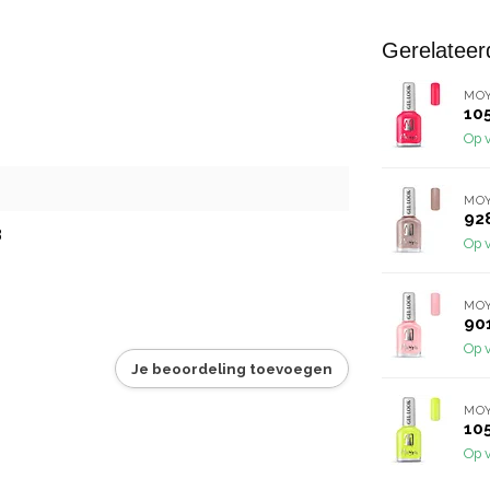
Gerelateer
MO
10
Op 
MO
92
3
Op 
MO
90
Op 
Je beoordeling toevoegen
MO
10
Op 