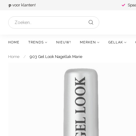
Spaar voor
gratis cadeaus
en leuke
kortin
HOME
TRENDS
NIEUW!
MERKEN
GELLAK
Home
/
903 Gel Look Nagellak Marie