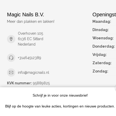
Magic Nails B.V.
Openingst
Meer dan plakken en lakken!
Maandag:
Dinsdag:
Overhoven 105
Woensdag:
6136 EC Sittard
Nederland
Donderdag:
Vrijdag:
+31464512389
Zaterdag:
Zondag:
info@magicnails.nl
KVK nummer:
95889825
btw-nummer:
NL867373659B01
Schrijf je in voor onze nieuwsbrief
Blijf op de hoogte van leuke acties, kortingen en nieuwe producten.