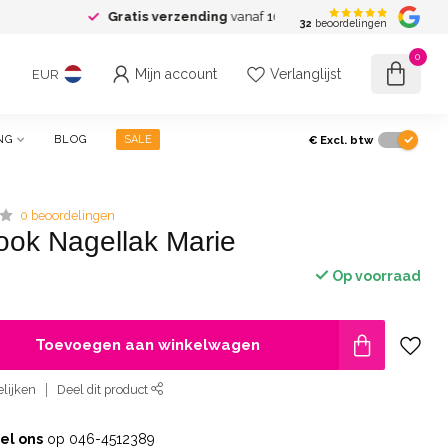
naf 100 euro excl. btw
32
beoordelingen
0
Mijn account
Verlanglijst
EUR
€
Excl. btw
NG
BLOG
SALE
0 beoordelingen
ook Nagellak Marie
Op voorraad
Toevoegen aan winkelwagen
lijken
Deel dit product
el ons
op 046-4512389