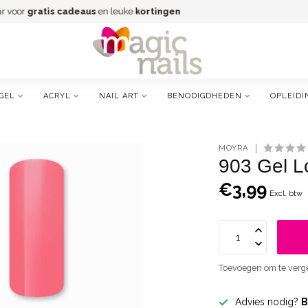
gen
Gratis verzending
va
GEL
ACRYL
NAIL ART
BENODIGDHEDEN
OPLEIDI
MOYRA
903 Gel L
€3,99
Excl. btw
Toevoegen om te verge
Advies nodig?
B