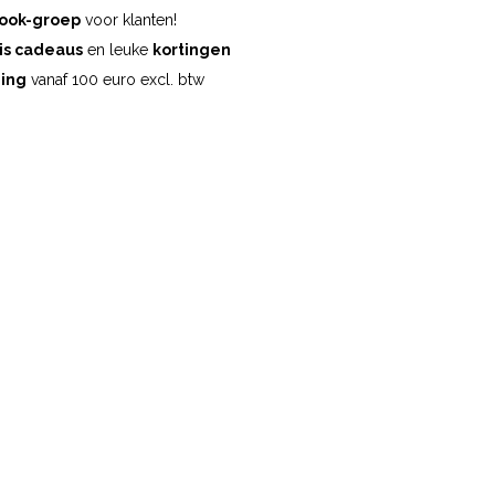
ook-groep
voor klanten!
is cadeaus
en leuke
kortingen
ding
vanaf 100 euro excl. btw