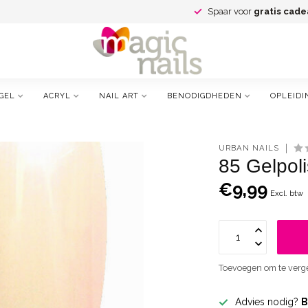
Spaar voor
gratis cade
GEL
ACRYL
NAIL ART
BENODIGDHEDEN
OPLEIDI
URBAN NAILS
85 Gelpoli
€9,99
Excl. btw
Toevoegen om te verge
Advies nodig?
B