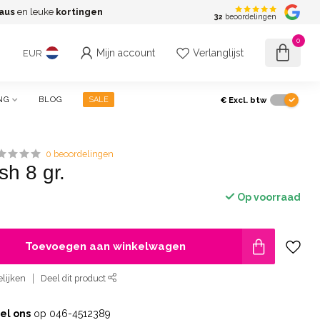
aus
en leuke
kortingen
G
32
beoordelingen
0
Mijn account
Verlanglijst
EUR
€
Excl. btw
NG
BLOG
SALE
0 beoordelingen
sh 8 gr.
Op voorraad
Toevoegen aan winkelwagen
lijken
Deel dit product
el ons
op 046-4512389