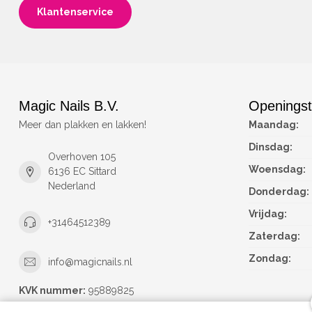
Klantenservice
Magic Nails B.V.
Openingst
Meer dan plakken en lakken!
Maandag:
Dinsdag:
Overhoven 105
Woensdag:
6136 EC Sittard
Nederland
Donderdag:
Vrijdag:
+31464512389
Zaterdag:
Zondag:
info@magicnails.nl
KVK nummer:
95889825
btw-nummer:
NL867373659B01