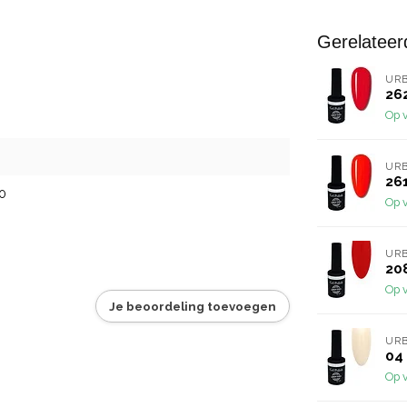
Gerelateer
URB
262
Op 
URB
261
0
Op 
URB
208
Op 
Je beoordeling toevoegen
URB
04 
Op 