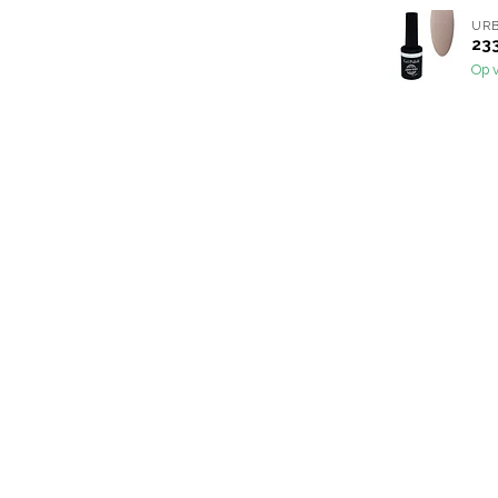
URB
233
Op 