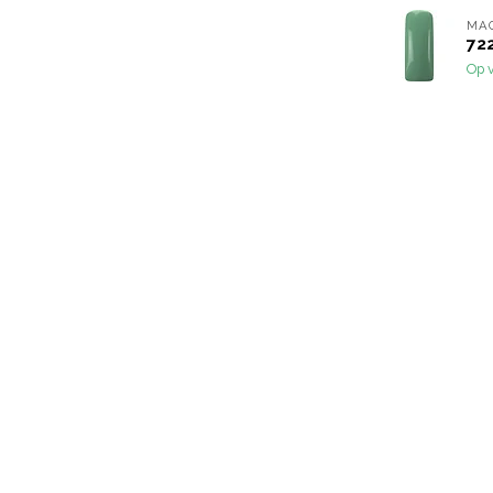
MA
72
Op 