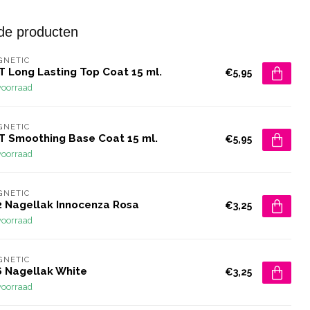
de producten
GNETIC
T Long Lasting Top Coat 15 ml.
€5,95
voorraad
GNETIC
T Smoothing Base Coat 15 ml.
€5,95
voorraad
GNETIC
2 Nagellak Innocenza Rosa
€3,25
voorraad
GNETIC
6 Nagellak White
€3,25
voorraad