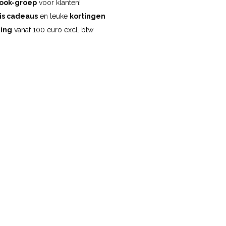
ook-groep
voor klanten!
is cadeaus
en leuke
kortingen
ding
vanaf 100 euro excl. btw