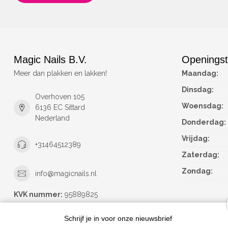
Magic Nails B.V.
Openingst
Meer dan plakken en lakken!
Maandag:
Dinsdag:
Overhoven 105
Woensdag:
6136 EC Sittard
Nederland
Donderdag:
Vrijdag:
+31464512389
Zaterdag:
Zondag:
info@magicnails.nl
KVK nummer:
95889825
btw-nummer:
NL867373659B01
Schrijf je in voor onze nieuwsbrief