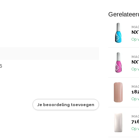
Gerelateer
MA
NX
Op 
MA
NX
6
Op 
MA
18
Op 
Je beoordeling toevoegen
MA
71
Op 