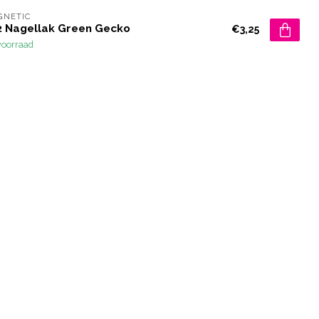
GNETIC
2 Nagellak Green Gecko
€3,25
voorraad