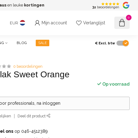
aus
en leuke
kortingen
G
32
beoordelingen
0
Mijn account
Verlanglijst
EUR
€
Excl. btw
NG
BLOG
SALE
0 beoordelingen
lak Sweet Orange
Op voorraad
voor professionals, na inloggen
lijken
Deel dit product
el ons
op 046-4512389