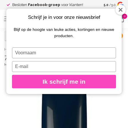
Spaar voor
gr
Besloten
Facebook-groep
voor klanten!
5.0
/5.0
kortingen
Schrijf je in voor onze nieuwsbrief
0
MENU
Blijf op de hoogte van leuke acties, kortingen en nieuwe
producten.
€
Excl. btw
Home
/
777 Nagellak Petroleum
Typ
777 Nagellak Petroleum
je
naam
Typ
MAGNETIC
(0)
in
je
e-
Ik schrijf me in
mailadres
in