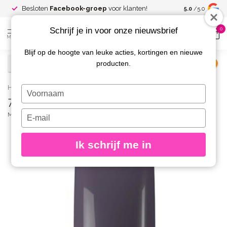
Spaar voor
gr
Besloten
Facebook-groep
voor klanten!
5.0
/5.0
kortingen
Schrijf je in voor onze nieuwsbrief
0
MENU
Blijf op de hoogte van leuke acties, kortingen en nieuwe
producten.
€
Excl. btw
Home
/
774 Nagellak Moody Mauve
Typ
774 Nagellak Moody Mauve
je
naam
Typ
MAGNETIC
(0)
in
je
e-
Ik schrijf me in
mailadres
in