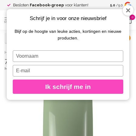
Spaar voor
gr
Besloten
Facebook-groep
voor klanten!
5.0
/5.0
kortingen
Schrijf je in voor onze nieuwsbrief
0
MENU
Blijf op de hoogte van leuke acties, kortingen en nieuwe
producten.
€
Excl. btw
Home
/
746 Nagellak Gracious Green
Typ
746 Nagellak Gracious Green
je
naam
Typ
MAGNETIC
(0)
in
je
e-
Ik schrijf me in
mailadres
in