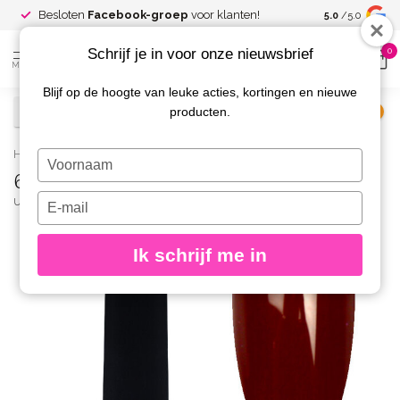
Spaar voor
gr
Besloten
Facebook-groep
voor klanten!
5.0
/5.0
kortingen
Schrijf je in voor onze nieuwsbrief
0
MENU
Blijf op de hoogte van leuke acties, kortingen en nieuwe
producten.
€
Excl. btw
Home
/
62 Gelpolish 8 gr.
Typ
62 Gelpolish 8 gr.
je
naam
Typ
URBAN NAILS
(0)
in
je
e-
Ik schrijf me in
mailadres
in