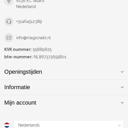
6136 EC Sittard
Nederland
+31464512389
info@magicnails.nl
KVK nummer:
95889825
btw-nummer:
NL867373659B01
Openingstijden
Informatie
Mijn account