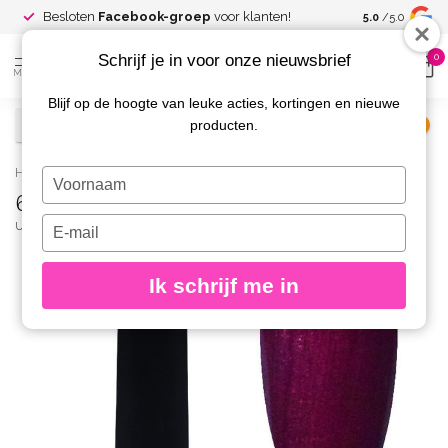
Spaar voor
gr
Besloten
Facebook-groep
voor klanten!
5.0
/5.0
kortingen
Schrijf je in voor onze nieuwsbrief
0
MENU
Blijf op de hoogte van leuke acties, kortingen en nieuwe
producten.
€
Excl. btw
Home
/
61 Gelpolish 8 gr.
Typ
61 Gelpolish 8 gr.
je
naam
Typ
URBAN NAILS
(0)
in
je
e-
Ik schrijf me in
mailadres
in