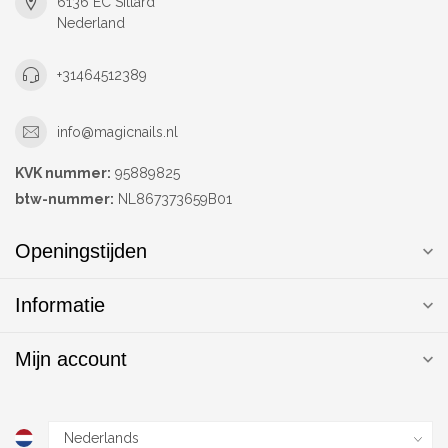
6136 EC Sittard
Nederland
+31464512389
info@magicnails.nl
KVK nummer:
95889825
btw-nummer:
NL867373659B01
Openingstijden
Informatie
Mijn account