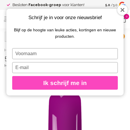
Spaar voor
gr
Besloten
Facebook-groep
voor klanten!
5.0
/5.0
kortingen
Schrijf je in voor onze nieuwsbrief
0
MENU
Blijf op de hoogte van leuke acties, kortingen en nieuwe
producten.
€
Excl. btw
Home
/
596 Gelpolish Lush Violet
Typ
596 Gelpolish Lush Violet
je
naam
Typ
MAGNETIC
(0)
in
je
e-
Ik schrijf me in
mailadres
in