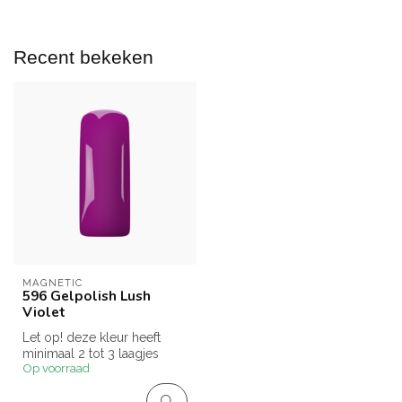
Recent bekeken
MAGNETIC
596 Gelpolish Lush
Violet
Let op! deze kleur heeft
minimaal 2 tot 3 laagjes
Op voorraad
nodig om een mooie
dekking te ...