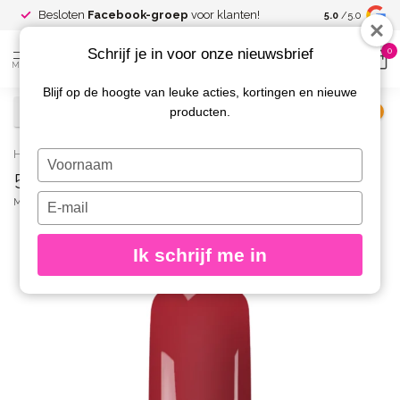
Spaar voor
gr
Besloten
Facebook-groep
voor klanten!
5.0
/5.0
kortingen
Schrijf je in voor onze nieuwsbrief
0
MENU
Blijf op de hoogte van leuke acties, kortingen en nieuwe
producten.
€
Excl. btw
Home
/
595 Gelpolish Velvet Flame
Typ
595 Gelpolish Velvet Flame
je
naam
Typ
MAGNETIC
(0)
in
je
e-
Ik schrijf me in
mailadres
in