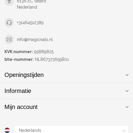
6136 EC Sittard
Nederland
+31464512389
info@magicnails.nl
KVK nummer:
95889825
btw-nummer:
NL867373659B01
Openingstijden
Informatie
Mijn account