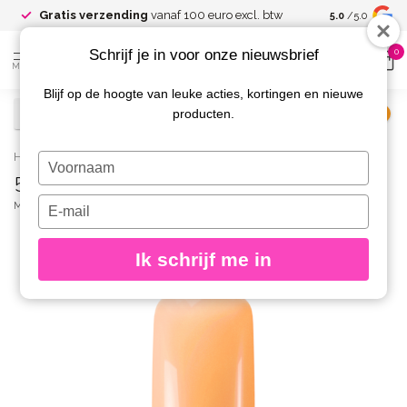
Gratis verzending
vanaf 100 euro excl. btw
5.0
/5.0
Schrijf je in voor onze nieuwsbrief
0
MENU
Blijf op de hoogte van leuke acties, kortingen en nieuwe
producten.
€
Excl. btw
Home
/
589 Gelpolish Tangerine
Typ
589 Gelpolish Tangerine
je
naam
Typ
MAGNETIC
(0)
in
je
e-
Ik schrijf me in
mailadres
in