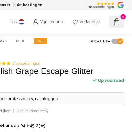
aus
en leuke
kortingen
G
32
beoordelingen
0
Mijn account
Verlanglijst
EUR
€
Excl. btw
NG
BLOG
SALE
2 beoordelingen
lish Grape Escape Glitter
Op voorraad
voor professionals, na inloggen
lijken
Deel dit product
el ons
op 046-4512389