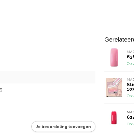
Gerelateer
MA
63
Op 
MA
St
10
9
Op 
MA
62
Op 
Je beoordeling toevoegen