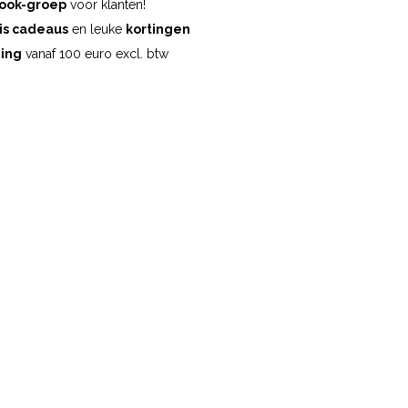
ook-groep
voor klanten!
is cadeaus
en leuke
kortingen
ding
vanaf 100 euro excl. btw