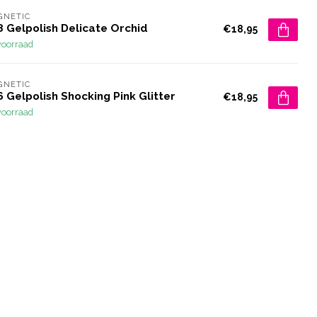
GNETIC
8 Gelpolish Delicate Orchid
€18,95
voorraad
GNETIC
 Gelpolish Shocking Pink Glitter
€18,95
voorraad