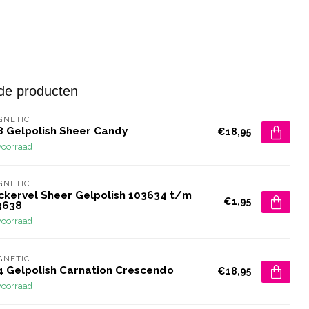
de producten
GNETIC
8 Gelpolish Sheer Candy
€18,95
voorraad
GNETIC
ickervel Sheer Gelpolish 103634 t/m
€1,95
3638
voorraad
GNETIC
4 Gelpolish Carnation Crescendo
€18,95
voorraad