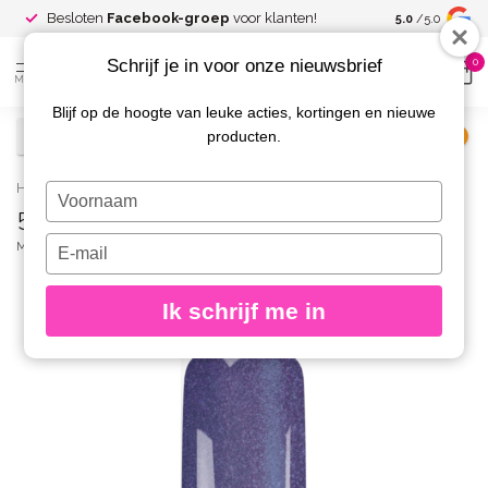
Spaar voor
gr
Besloten
Facebook-groep
voor klanten!
5.0
/5.0
kortingen
Schrijf je in voor onze nieuwsbrief
0
MENU
Blijf op de hoogte van leuke acties, kortingen en nieuwe
producten.
€
Excl. btw
Home
/
582 Gelpolish Violet Vibes Glitter
Typ
582 Gelpolish Violet Vibes Glitter
je
naam
Typ
MAGNETIC
(0)
in
je
e-
Ik schrijf me in
mailadres
in