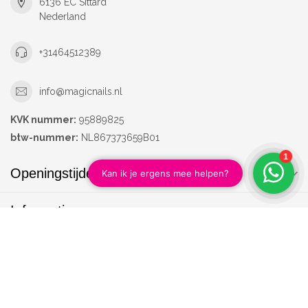
6136 EC Sittard
Nederland
+31464512389
info@magicnails.nl
KVK nummer:
95889825
btw-nummer:
NL867373659B01
Openingstijden
Informatie
Mijn account