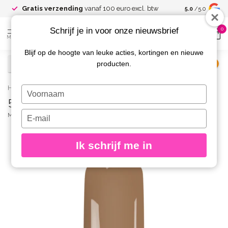
Gratis verzending
vanaf 100 euro excl. btw
5.0
/5.0
Schrijf je in voor onze nieuwsbrief
0
MENU
Blijf op de hoogte van leuke acties, kortingen en nieuwe
producten.
€
Excl. btw
Home
/
571 Gelpolish Foundation
Typ
571 Gelpolish Foundation
je
naam
Typ
MAGNETIC
(0)
in
je
e-
Ik schrijf me in
mailadres
in