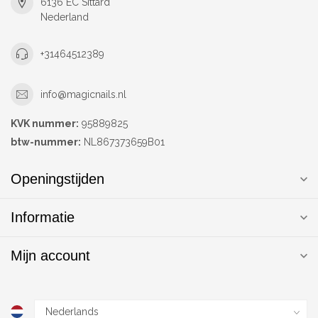
6136 EC Sittard
Nederland
+31464512389
info@magicnails.nl
KVK nummer:
95889825
btw-nummer:
NL867373659B01
Openingstijden
Informatie
Mijn account