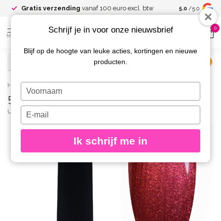
Gratis verzending
vanaf 100 euro excl. btw
5.0
/5.0
Schrijf je in voor onze nieuwsbrief
0
MENU
Blijf op de hoogte van leuke acties, kortingen en nieuwe
producten.
€
Excl. btw
Home
/
52 Gelpolish 8 gr.
Typ
52 Gelpolish 8 gr.
je
naam
Typ
URBAN NAILS
(0)
in
je
e-
Ik schrijf me in
mailadres
in